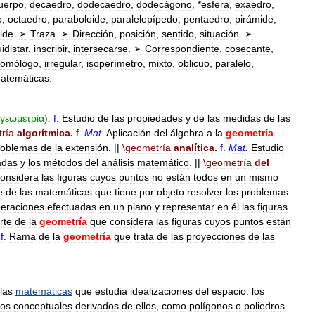
uerpo
,
decaedro
,
dodecaedro
,
dodecágono
, *
esfera
,
exaedro
,
o
,
octaedro
,
paraboloide
,
paralelepípedo
,
pentaedro
,
pirámide
,
oide
.
➢
Traza
.
➢
Dirección
,
posición
,
sentido
,
situación
.
➢
idistar
,
inscribir
,
intersecarse
.
➢
Correspondiente
,
cosecante
,
omólogo
,
irregular
,
isoperímetro
,
mixto
,
oblicuo
,
paralelo
,
atemáticas
.
γεωμετρία
).
f
.
Estudio
de
las
propiedades
y
de
las
medidas
de
las
ría
algorítmica
.
f
.
Mat
.
Aplicación
del
álgebra
a
la
geometría
roblemas
de
la
extensión
. ||
\
geometría
analítica
.
f
.
Mat
.
Estudio
adas
y
los
métodos
del
análisis
matemático
. ||
\
geometría
del
onsidera
las
figuras
cuyos
puntos
no
están
todos
en
un
mismo
e
de
las
matemáticas
que
tiene
por
objeto
resolver
los
problemas
eraciones
efectuadas
en
un
plano
y
representar
en
él
las
figuras
rte
de
la
geometría
que
considera
las
figuras
cuyos
puntos
están
f
.
Rama
de
la
geometría
que
trata
de
las
proyecciones
de
las
las
matemáticas
que
estudia
idealizaciones
del
espacio:
los
tos
conceptuales
derivados
de
ellos
,
como
polígonos
o
poliedros
.