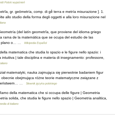
dt Polski wyjaśnień
etrĭa, gr. geōmetría, comp. di gē̂ terra e metría misurazione ]. 1.
te allo studio della forma degli oggetti e alla loro misurazione nel
liana
eometría (del latín geometrĭa, que proviene del idioma griego
na rama de la matemática que se ocupa del estudio de las
 el plano o… …
Wikipedia Español
ella matematica che studia lo spazio e le figure nello spazio: i
 intuitiva | tale disciplina e materia di insegnamento: professore,
taliano
ział matematyki, nauka zajmująca się pierwotnie badaniem figur
, obecnie obejmująca różne teorie matematyczne związane z
dobieństwem… …
Słownik języka polskiego
 Ramo della matematica che si occupa delle figure | Geometria
tria solida, che studia le figure nello spazio | Geometria analitica,
edia di italiano