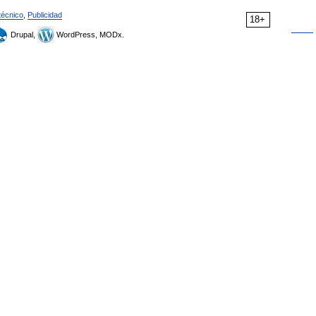
técnico
,
Publicidad
18+
Drupal,
WordPress, MODx.