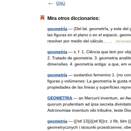
GNU
Mira otros diccionarios:
geometría
— (Del lat. geometrĭa, y este del 
las figuras en el plano o en el espacio. geome
resolver por medio del cálculo… …
Diccionari
geometria
— s. f. 1. Ciência que tem por ob
2. Tratado de geometria. 3. geometria analí
dimensões. 4. geometria antiga: a que, em
geometría
— sustantivo femenino 1. (no cont
figuras y volúmenes: La geometría le gusta 
propiedades de las líneas y superficies r
GEOMETRIA
— an Mercurii inventum, an Aeg
quorum prudentiam ad ipsa secreta divinitatis
Astronomiae inventum sibi tribuêre, teste D
geometria
— {{/stl 13}}{{stl 8}}rz. ż IIb, blm 
geometrycznych i stosunki przestrzenne; obe