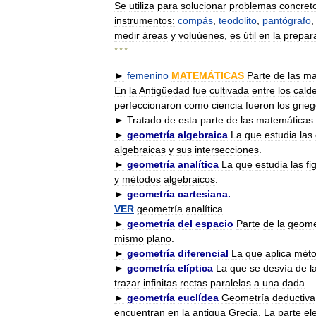
Se
utiliza
para
solucionar
problemas
concret
instrumentos:
compás
,
teodolito
,
pantógrafo
medir
áreas
y
voluúenes
,
es
útil
en
la
prepar
* * *
►
femenino
MATEMÁTICAS
Parte
de
las
ma
En
la
Antigüedad
fue
cultivada
entre
los
calde
perfeccionaron
como
ciencia
fueron
los
grie
►
Tratado
de
esta
parte
de
las
matemáticas
.
►
geometría
algebraica
La
que
estudia
las
algebraicas
y
sus
intersecciones
.
►
geometría
analítica
La
que
estudia
las
fi
y
métodos
algebraicos
.
►
geometría
cartesiana
.
VER
geometría
analítica
►
geometría
del
espacio
Parte
de
la
geome
mismo
plano
.
►
geometría
diferencial
La
que
aplica
mét
►
geometría
elíptica
La
que
se
desvía
de
l
trazar
infinitas
rectas
paralelas
a
una
dada
.
►
geometría
euclídea
Geometría
deductiva
encuentran
en
la
antigua
Grecia
.
La
parte
el