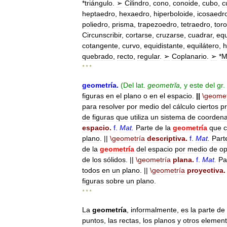
*
triángulo
.
➢
Cilindro
,
cono
,
conoide
,
cubo
,
c
heptaedro
,
hexaedro
,
hiperboloide
,
icosaedr
poliedro
,
prisma
,
trapezoedro
,
tetraedro
,
tor
Circunscribir
,
cortarse
,
cruzarse
,
cuadrar
,
equ
cotangente
,
curvo
,
equidistante
,
equilátero
,
h
quebrado
,
recto
,
regular
.
➢
Coplanario
.
➢
*
M
* * *
geometría
.
(
Del
lat
.
geometrĭa
,
y
este
del
gr
.
figuras
en
el
plano
o
en
el
espacio
.
||
\
geomet
para
resolver
por
medio
del
cálculo
ciertos
p
de
figuras
que
utiliza
un
sistema
de
coorden
espacio
.
f
.
Mat
.
Parte
de
la
geometría
que
c
plano
. ||
\
geometría
descriptiva
.
f
.
Mat
.
Part
de
la
geometría
del
espacio
por
medio
de
op
de
los
sólidos
. ||
\
geometría
plana
.
f
.
Mat
.
Pa
todos
en
un
plano
. ||
\
geometría
proyectiva
.
figuras
sobre
un
plano
.
* * *
La
geometría
,
informalmente
,
es
la
parte
de
puntos
,
las
rectas
,
los
planos
y
otros
elemen