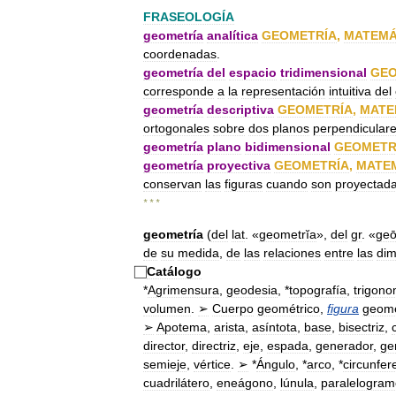
FRASEOLOGÍA
geometría
analítica
GEOMETRÍA
,
MATEMÁ
coordenadas
.
geometría
del
espacio
tridimensional
GEO
corresponde
a
la
representación
intuitiva
del
geometría
descriptiva
GEOMETRÍA
,
MATE
ortogonales
sobre
dos
planos
perpendicular
geometría
plano
bidimensional
GEOMETR
geometría
proyectiva
GEOMETRÍA
,
MATE
conservan
las
figuras
cuando
son
proyectad
* * *
geometría
(
del
lat
. «
geometrĭa
»,
del
gr
. «
geō
de
su
medida
,
de
las
relaciones
entre
las
dim
Catálogo
*
Agrimensura
,
geodesia
, *
topografía
,
trigono
volumen
.
➢
Cuerpo
geométrico
,
figura
geomé
➢
Apotema
,
arista
,
asíntota
,
base
,
bisectriz
,
director
,
directriz
,
eje
,
espada
,
generador
,
ge
semieje
,
vértice
.
➢
*
Ángulo
, *
arco
, *
circunfer
cuadrilátero
,
eneágono
,
lúnula
,
paralelogram