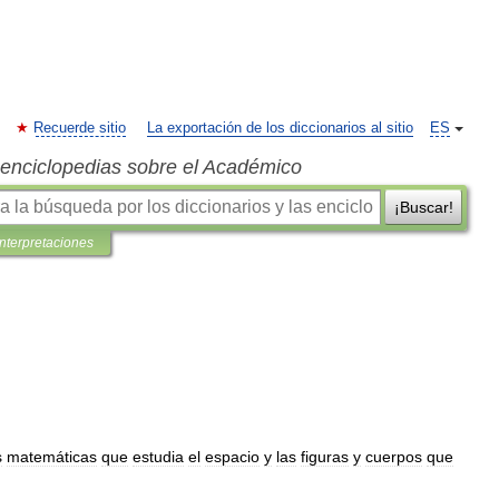
Recuerde sitio
La exportación de los diccionarios al sitio
ES
s enciclopedias sobre el Académico
¡Buscar!
interpretaciones
s
matemáticas
que
estudia
el
espacio
y
las
figuras
y
cuerpos
que