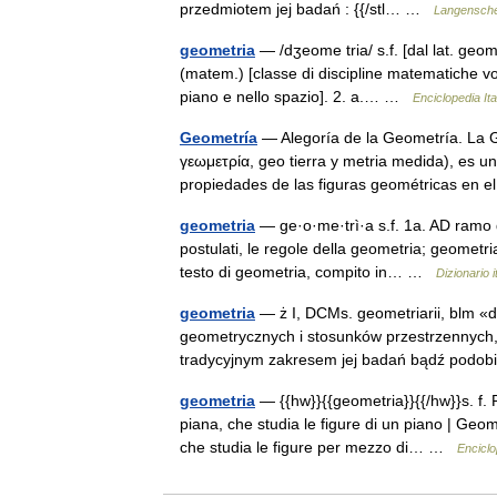
przedmiotem jej badań : {{/stl… …
Langenschei
geometria
— /dʒeome tria/ s.f. [dal lat. geom
(matem.) [classe di discipline matematiche vol
piano e nello spazio]. 2. a.… …
Enciclopedia Ita
Geometría
— Alegoría de la Geometría. La G
γεωμετρία, geo tierra y metria medida), es u
propiedades de las figuras geométricas en
geometria
— ge·o·me·trì·a s.f. 1a. AD ramo d
postulati, le regole della geometria; geometria
testo di geometria, compito in… …
Dizionario i
geometria
— ż I, DCMs. geometriarii, blm «d
geometrycznych i stosunków przestrzennych
tradycyjnym zakresem jej badań bądź po
geometria
— {{hw}}{{geometria}}{{/hw}}s. f.
piana, che studia le figure di un piano | Geome
che studia le figure per mezzo di… …
Enciclop