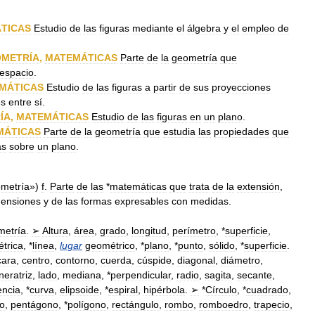
TICAS
Estudio
de
las
figuras
mediante
el
álgebra
y
el
empleo
de
METRÍA
,
MATEMÁTICAS
Parte
de
la
geometría
que
espacio
.
MÁTICAS
Estudio
de
las
figuras
a
partir
de
sus
proyecciones
es
entre
sí
.
ÍA
,
MATEMÁTICAS
Estudio
de
las
figuras
en
un
plano
.
MÁTICAS
Parte
de
la
geometría
que
estudia
las
propiedades
que
as
sobre
un
plano
.
metría
»)
f
.
Parte
de
las
*
matemáticas
que
trata
de
la
extensión
,
ensiones
y
de
las
formas
expresables
con
medidas
.
metría
.
➢
Altura
,
área
,
grado
,
longitud
,
perímetro
, *
superficie
,
trica
, *
línea
,
lugar
geométrico
, *
plano
, *
punto
,
sólido
, *
superficie
.
cara
,
centro
,
contorno
,
cuerda
,
cúspide
,
diagonal
,
diámetro
,
neratriz
,
lado
,
mediana
, *
perpendicular
,
radio
,
sagita
,
secante
,
encia
, *
curva
,
elipsoide
, *
espiral
,
hipérbola
.
➢
*
Círculo
, *
cuadrado
,
o
,
pentágono
, *
polígono
,
rectángulo
,
rombo
,
romboedro
,
trapecio
,