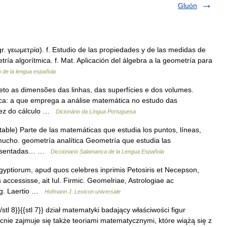
Gluón
gr. γεωμετρία). f. Estudio de las propiedades y de las medidas de
tría algorítmica. f. Mat. Aplicación del álgebra a la geometría para
o de la lengua española
jeto as dimensões das linhas, das superfícies e dos volumes.
tica: a que emprega a análise matemática no estudo das
 vez do cálculo …
Dicionário da Língua Portuguesa
able) Parte de las matemáticas que estudia los puntos, líneas,
mucho. geometría analítica Geometría que estudia las
epresentadas… …
Diccionario Salamanca de la Lengua Española
yptiorum, apud quos celebres inprimis Petosiris et Necepson,
 accessisse, ait Iul. Firmic. Geomelriae, Astrologiae ac
iog. Laertio …
Hofmann J. Lexicon universale
{{/stl 8}}{{stl 7}} dział matematyki badający właściwości figur
cnie zajmuje się także teoriami matematycznymi, które wiążą się z