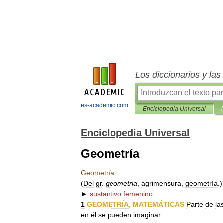
Los diccionarios y la
es-academic.com
Enciclopedia Universal
Enciclopedia Universal
Geometría
Geometría
(
Del
gr
.
geometria
,
agrimensura
,
geometría
.)
►
sustantivo
femenino
1
GEOMETRÍA
,
MATEMÁTICAS
Parte
de
la
en
él
se
pueden
imaginar
.