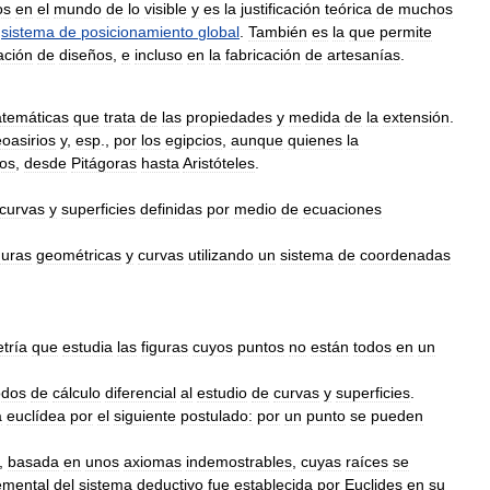
os
en
el
mundo
de
lo
visible
y
es
la
justificación
teórica
de
muchos
,
sistema
de
posicionamiento
global
.
También
es
la
que
permite
ación
de
diseños
,
e
incluso
en
la
fabricación
de
artesanías
.
temáticas
que
trata
de
las
propiedades
y
medida
de
la
extensión
.
oasirios
y
,
esp
.,
por
los
egipcios
,
aunque
quienes
la
gos
,
desde
Pitágoras
hasta
Aristóteles
.
curvas
y
superficies
definidas
por
medio
de
ecuaciones
guras
geométricas
y
curvas
utilizando
un
sistema
de
coordenadas
tría
que
estudia
las
figuras
cuyos
puntos
no
están
todos
en
un
odos
de
cálculo
diferencial
al
estudio
de
curvas
y
superficies
.
a
euclídea
por
el
siguiente
postulado:
por
un
punto
se
pueden
,
basada
en
unos
axiomas
indemostrables
,
cuyas
raíces
se
emental
del
sistema
deductivo
fue
establecida
por
Euclides
en
su