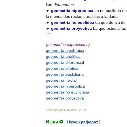
libro
Elementos
.
►
geometría
hiperbólica
La
no
euclídea
en
lo
menos
dos
rectas
paralelas
a
la
dada
.
►
geometría
no
euclídea
La
que
deriva
de
►
geometría
proyectiva
La
que
estudia
las
* * *
(
as
used
in
expressions
)
geometría
algebraica
geometría
analítica
geometría
diferencial
geometría
elíptica
geometría
euclidiana
geometría
fractal
geometría
hiperbólica
geometría
no
euclidiana
geometría
proyectiva
Enciclopedia
Universal
.
2012
.
Игры ⚽
Нужен реферат?